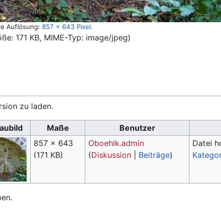
re Auflösung:
857 × 643 Pixel
.
öße: 171 KB, MIME-Typ:
image/jpeg
)
rsion zu laden.
aubild
Maße
Benutzer
857 × 643
Oboehlk.admin
Datei 
(171 KB)
(
Diskussion
|
Beiträge
)
Kategor
ben.