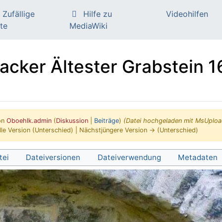
Zufällige
Hilfe zu
Videohilfen
te
MediaWiki
acker Ältester Grabstein 
on
Oboehlk.admin
(
Diskussion
|
Beiträge
)
(Datei hochgeladen mit MsUplo
lle Version (Unterschied) | Nächstjüngere Version → (Unterschied)
tei
Dateiversionen
Dateiverwendung
Metadaten