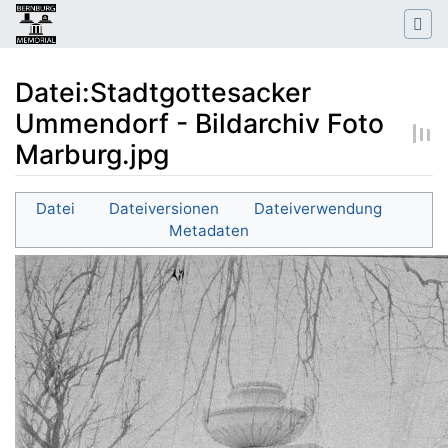
Datei:Stadtgottesacker
Ummendorf - Bildarchiv Foto
Marburg.jpg
Wechseln zu:
Navigation
,
Suche
Datei
Dateiversionen
Dateiverwendung
Metadaten