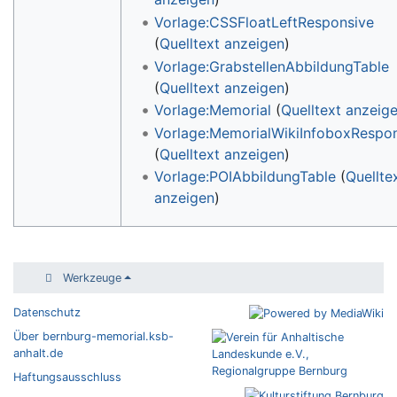
Vorlage:CSSFloatLeftResponsive
(
Quelltext anzeigen
)
Vorlage:GrabstellenAbbildungTable
(
Quelltext anzeigen
)
Vorlage:Memorial
(
Quelltext anzeig
Vorlage:MemorialWikiInfoboxRespo
(
Quelltext anzeigen
)
Vorlage:POIAbbildungTable
(
Quellte
anzeigen
)
Werkzeuge
Datenschutz
Über bernburg-memorial.ksb-
anhalt.de
Haftungsausschluss